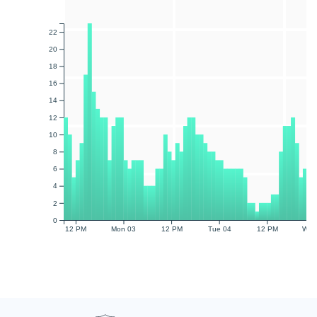
22
20
18
16
14
12
10
8
6
4
2
0
12 PM
Mon 03
12 PM
Tue 04
12 PM
Wed