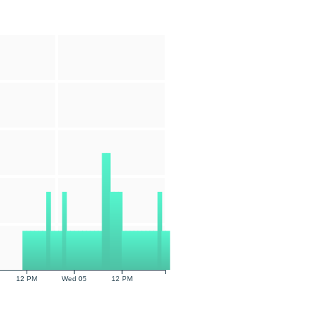
12 PM
Wed 05
12 PM