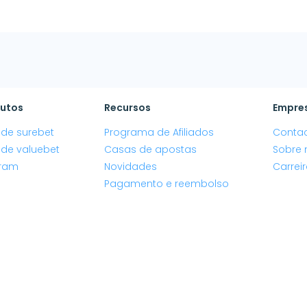
dutos
Recursos
Empre
 de surebet
Programa de Afiliados
Conta
 de valuebet
Casas de apostas
Sobre 
gram
Novidades
Carrei
Pagamento e reembolso
Política de Privacidade
Termos de utilização
Privacy Settin