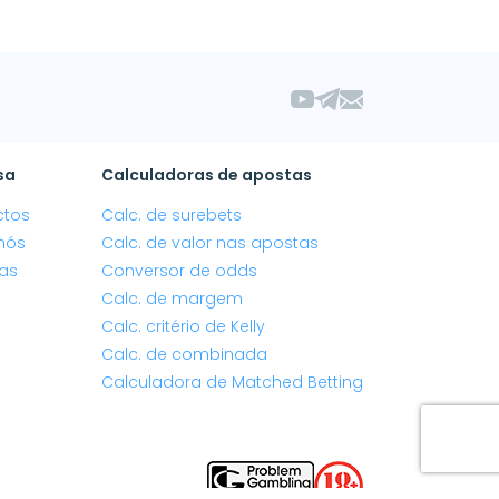
sa
Calculadoras de apostas
ctos
Calc. de surebets
nós
Calc. de valor nas apostas
ras
Conversor de odds
Calc. de margem
Calc. critério de Kelly
Calc. de combinada
Calculadora de Matched Betting
gs