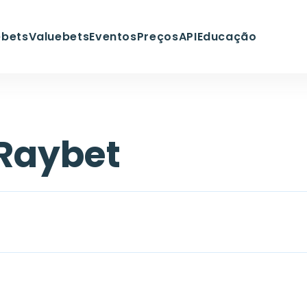
ebets
Valuebets
Eventos
Preços
API
Educação
 Raybet