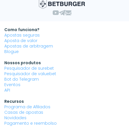
Como funciona?
Apostas seguras
Aposta de valor
Apostas de arbitragem
Blogue
Nossos produtos
Pesquisador de surebet
Pesquisador de valuebet
Bot do Telegram
Eventos
API
Recursos
Programa de Afiliados
Casas de apostas
Novidades
Pagamento e reembolso