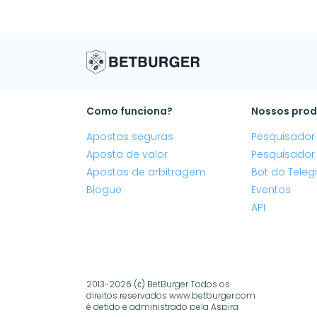
Como funciona?
Nossos pro
Apostas seguras
Pesquisador
Aposta de valor
Pesquisador
Apostas de arbitragem
Bot do Tele
Blogue
Eventos
API
2013-2026 (с) BetBurger Todos os
direitos reservados
www.betburger.com
é detido e administrado pela Aspira