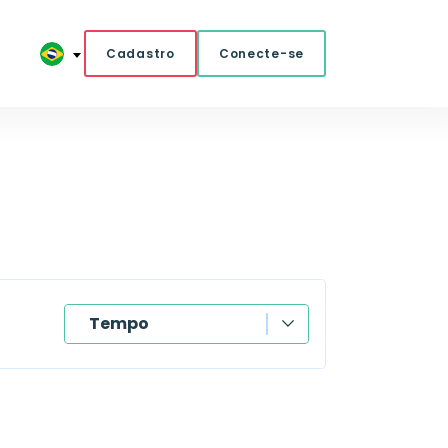
Cadastro
Conecte-se
Tempo
Tempo
Desporto