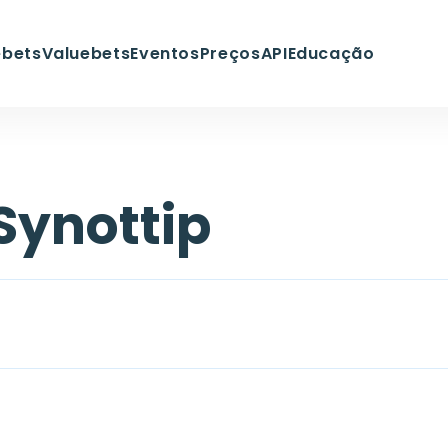
ebets
Valuebets
Eventos
Preços
API
Educação
Synottip