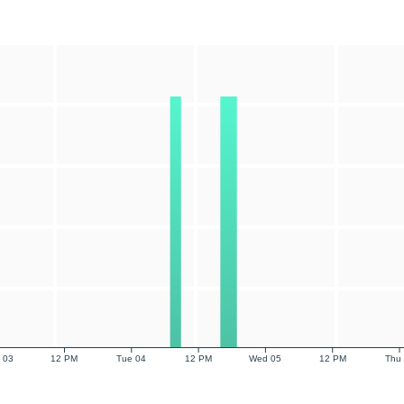
 03
12 PM
Tue 04
12 PM
Wed 05
12 PM
Thu