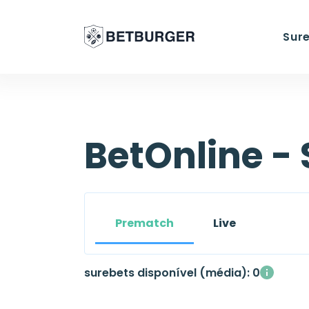
Sur
BetOnline - 
Prematch
Live
surebets disponível (média): 0