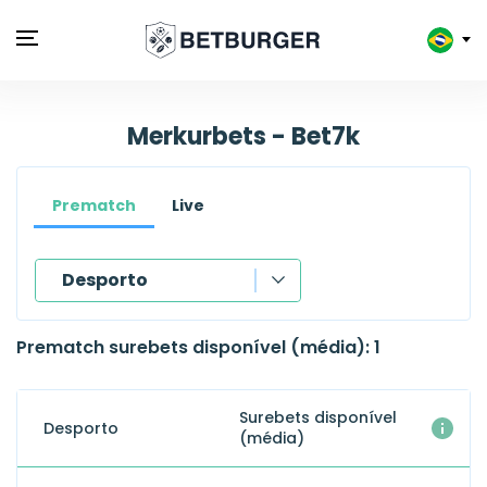
Merkurbets - Bet7k
Prematch
Live
Desporto
Tempo
Prematch surebets disponível (média): 1
Desporto
Surebets disponível
Desporto
(média)