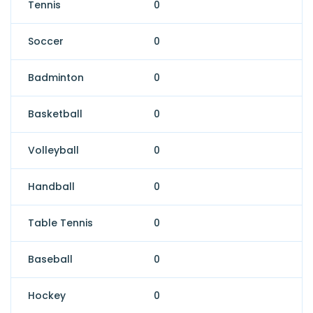
Tennis
0
Soccer
0
Badminton
0
Basketball
0
Volleyball
0
Handball
0
Table Tennis
0
Baseball
0
Hockey
0