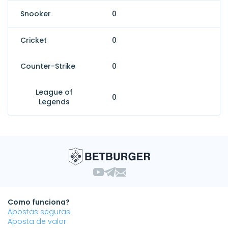
Snooker
0
Cricket
0
Counter-Strike
0
League of
0
Legends
Como funciona?
Apostas seguras
Aposta de valor