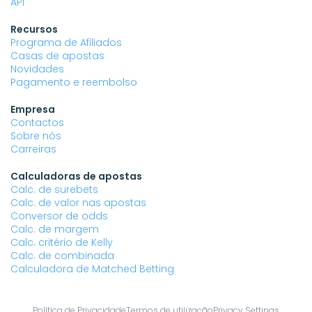
API
Recursos
Programa de Afiliados
Casas de apostas
Novidades
Pagamento e reembolso
Empresa
Contactos
Sobre nós
Carreiras
Calculadoras de apostas
Calc. de surebets
Calc. de valor nas apostas
Conversor de odds
Calc. de margem
Calc. critério de Kelly
Calc. de combinada
Calculadora de Matched Betting
Política de Privacidade
Termos de utilização
Privacy Settings