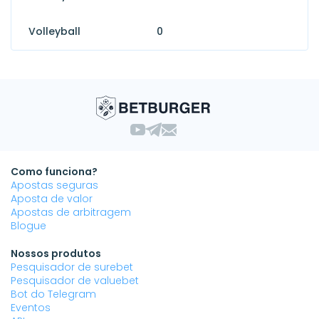
Volleyball
0
Como funciona?
Apostas seguras
Aposta de valor
Apostas de arbitragem
Blogue
Nossos produtos
Pesquisador de surebet
Pesquisador de valuebet
Bot do Telegram
Eventos