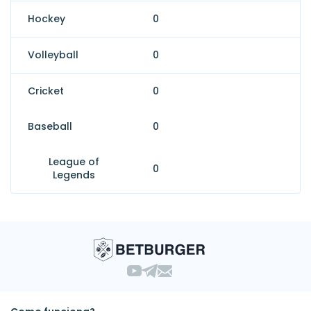
Hockey
0
Volleyball
0
Cricket
0
Baseball
0
League of
0
Legends