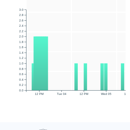
3.0
2.8
2.6
2.4
2.2
2.0
1.8
1.6
1.4
1.2
1.0
0.8
0.6
0.4
0.2
0.0
12 PM
Tue 04
12 PM
Wed 05
12 