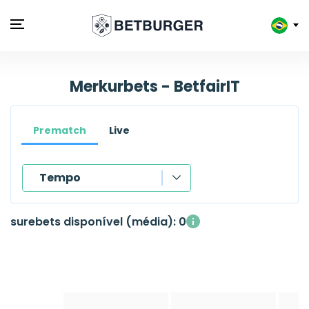
Merkurbets - BetfairIT
Prematch
Live
Tempo
Tempo
surebets disponível (média): 0
Desporto