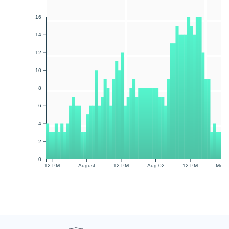
16
14
12
10
8
6
4
2
0
12 PM
August
12 PM
Aug 02
12 PM
Mon 