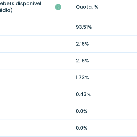
ebets disponível
Quota, %
édia)
93.51
%
2.16
%
2.16
%
1.73
%
0.43
%
0.0
%
0.0
%