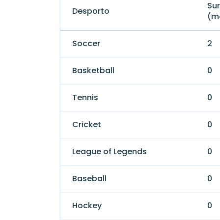
Sur
Desporto
(m
Soccer
2
Basketball
0
Tennis
0
Cricket
0
League of Legends
0
Baseball
0
Hockey
0