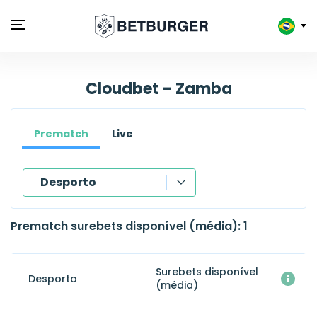
Cloudbet - Zamba
Prematch
Live
Desporto
Tempo
Prematch surebets disponível (média): 1
Desporto
Surebets disponível
Desporto
(média)