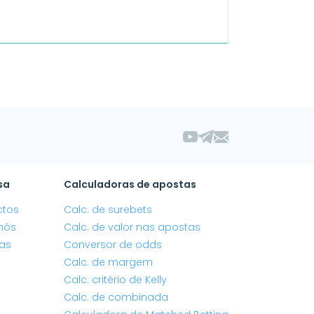
sa
Calculadoras de apostas
ctos
Calc. de surebets
nós
Calc. de valor nas apostas
ras
Conversor de odds
Calc. de margem
Calc. critério de Kelly
Calc. de combinada