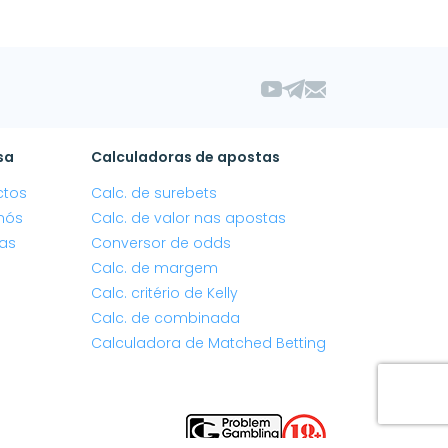
sa
Calculadoras de apostas
ctos
Calc. de surebets
nós
Calc. de valor nas apostas
ras
Conversor de odds
Calc. de margem
Calc. critério de Kelly
Calc. de combinada
Calculadora de Matched Betting
gs