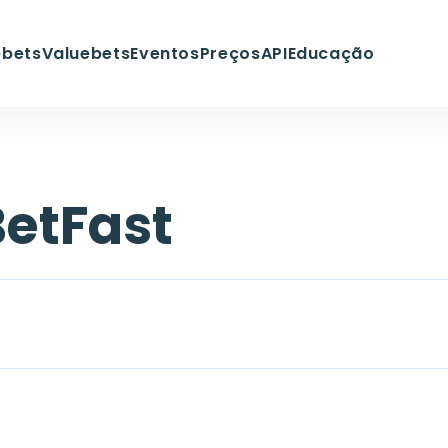
ebets
Valuebets
Eventos
Preços
API
Educação
BetFast