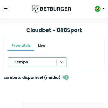
Cloudbet - 888Sport
Prematch
Live
Tempo
Tempo
surebets disponível (média): 1
Desporto