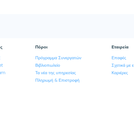
ς
Πόροι
Εταιρεία
t
Πρόγραμμα Συνεργατών
Επαφές
et
Βιβλιοπωλείο
Σχετικά με 
ram
Τα νέα της υπηρεσίας
Καριέρες
Πληρωμή & Επιστροφή
Πολιτική Προστασίας
Όροι χρήσης
Privacy Settings