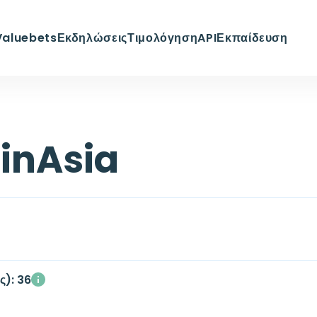
Valuebets
Εκδηλώσεις
Τιμολόγηση
API
Εκπαίδευση
tinAsia
ς): 36