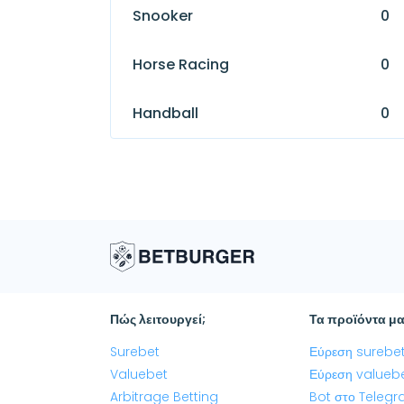
Snooker
0
Horse Racing
0
Handball
0
Πώς λειτουργεί;
Τα προϊόντα μα
Surebet
Εύρεση surebe
Valuebet
Εύρεση valueb
Arbitrage Betting
Bot στο Teleg