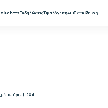
Valuebets
Εκδηλώσεις
Τιμολόγηση
API
Εκπαίδευση
(μέσος όρος): 204