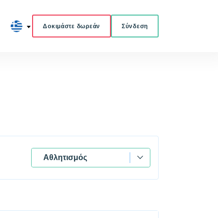
Δοκιμάστε δωρεάν
Σύνδεση
Αθλητισμός
Bookmakers
Χρόνος