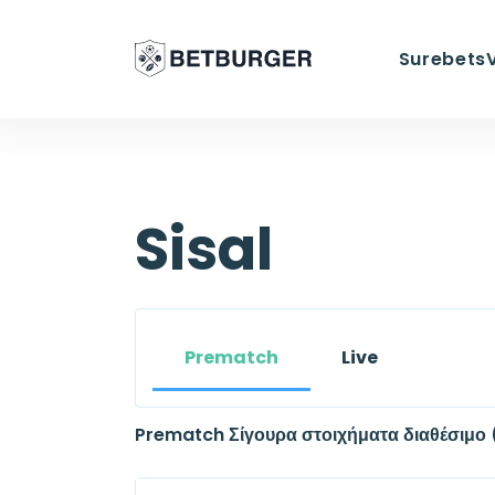
Surebets
Sisal
Prematch
Live
Prematch Σίγουρα στοιχήματα διαθέσιμο 