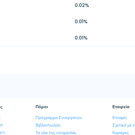
0.02
%
0.01
%
0.01
%
ς
Πόροι
Εταιρεία
t
Πρόγραμμα Συνεργατών
Επαφές
et
Βιβλιοπωλείο
Σχετικά με 
ram
Τα νέα της υπηρεσίας
Καριέρες