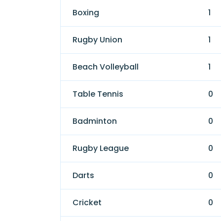
Boxing
1
Rugby Union
1
Beach Volleyball
1
Table Tennis
0
Badminton
0
Rugby League
0
Darts
0
Cricket
0