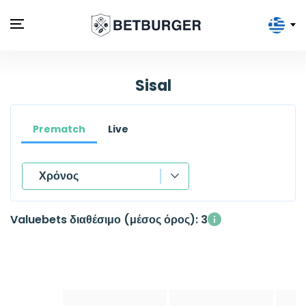
Sisal
Prematch
Live
Χρόνος
Χρόνος
Valuebets διαθέσιμο (μέσος όρος): 3
Αθλητισμός