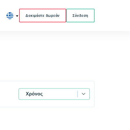
Δοκιμάστε δωρεάν
Σύνδεση
Χρόνος
Bookmakers
Χρόνος