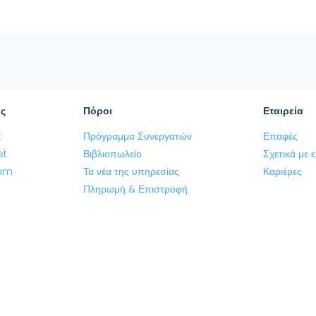
ς
Πόροι
Εταιρεία
t
Πρόγραμμα Συνεργατών
Επαφές
et
Βιβλιοπωλείο
Σχετικά με 
ram
Τα νέα της υπηρεσίας
Καριέρες
Πληρωμή & Επιστροφή
Πολιτική Προστασίας
Όροι χρήσης
Privacy Settings