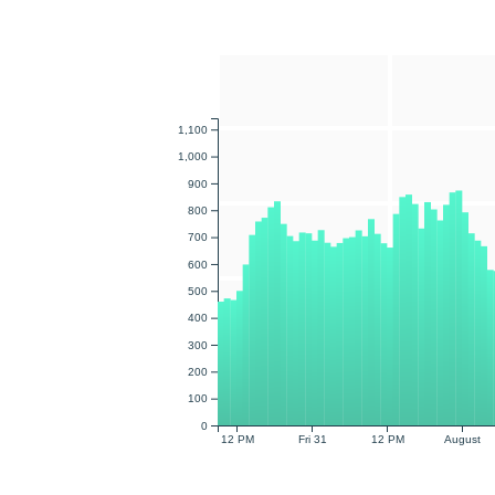
1,100
1,000
900
800
700
600
500
400
300
200
100
0
12 PM
Fri 31
12 PM
August