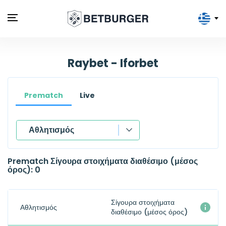
Raybet - Iforbet
Prematch
Live
Αθλητισμός
Χρόνος
Prematch Σίγουρα στοιχήματα διαθέσιμο (μέσος
όρος): 0
Αθλητισμός
Σίγουρα στοιχήματα
Αθλητισμός
διαθέσιμο (μέσος όρος)