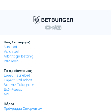
Πώς λειτουργεί;
Surebet
Valuebet
Arbitrage Betting
Ιστολόγιο
Τα προϊόντα μας
Εύρεση surebet
Εύρεση valuebet
Bot στο Telegram
Εκδηλώσεις
API
Πόροι
Πρόγραμμα Συνεργατών