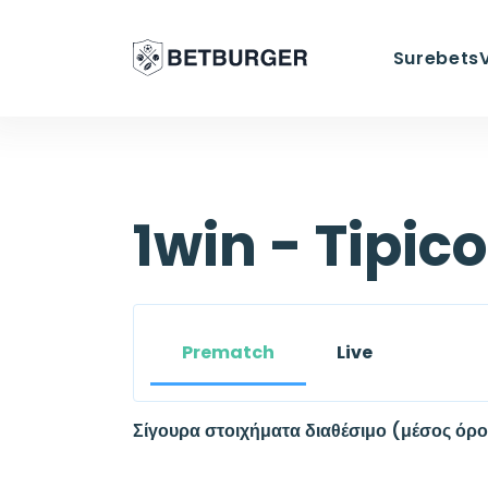
Surebets
1win - Tipico
Prematch
Live
Σίγουρα στοιχήματα διαθέσιμο (μέσος όρο