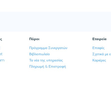
ς
Πόροι
Εταιρεία
t
Πρόγραμμα Συνεργατών
Επαφές
et
Βιβλιοπωλείο
Σχετικά με 
ram
Τα νέα της υπηρεσίας
Καριέρες
Πληρωμή & Επιστροφή
Πολιτική Προστασίας
Όροι χρήσης
Privacy Settings