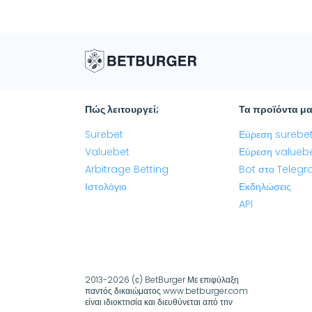
Πώς λειτουργεί;
Τα προϊόντα μα
Surebet
Εύρεση surebe
Valuebet
Εύρεση valueb
Arbitrage Betting
Bot στο Teleg
Ιστολόγιο
Εκδηλώσεις
API
2013-2026 (с) BetBurger Με επιφύλαξη
παντός δικαιώματος
www.betburger.com
είναι ιδιοκτησία και διευθύνεται από την