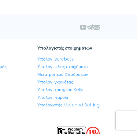
Υπολογιστές στοιχημάτων
Υπολογ. surebets
εμάς
Υπολογ. aξίας στοιχήματο
Μετατροπέας aποδόσεων
Υπολογ. γκανιότας
Υπολογ. kριτηρίου Kelly
Υπολογ. παρολί
Υπολογιστής Matched Betting