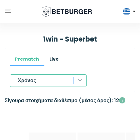
1win - Superbet
Prematch
Live
Χρόνος
Χρόνος
Σίγουρα στοιχήματα διαθέσιμο (μέσος όρος): 12
Αθλητισμός