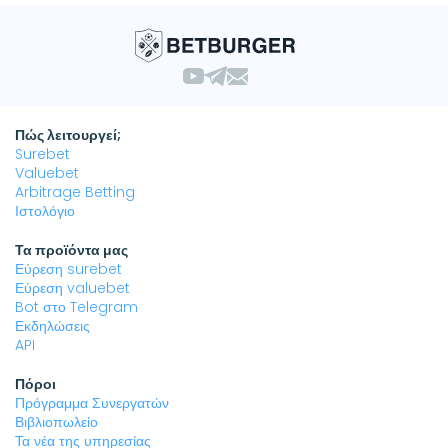
Πώς λειτουργεί;
Surebet
Valuebet
Arbitrage Betting
Ιστολόγιο
Τα προϊόντα μας
Εύρεση surebet
Εύρεση valuebet
Bot στο Telegram
Εκδηλώσεις
API
Πόροι
Πρόγραμμα Συνεργατών
Βιβλιοπωλείο
Τα νέα της υπηρεσίας