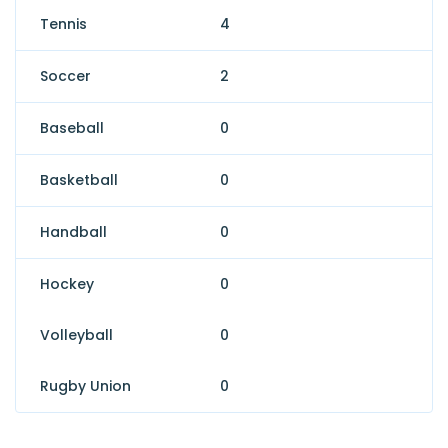
Tennis
4
Soccer
2
Baseball
0
Basketball
0
Handball
0
Hockey
0
Volleyball
0
Rugby Union
0