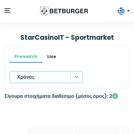
StarCasinoIT - Sportmarket
Prematch
Live
Χρόνος
Χρόνος
Σίγουρα στοιχήματα διαθέσιμο (μέσος όρος): 2
Αθλητισμός