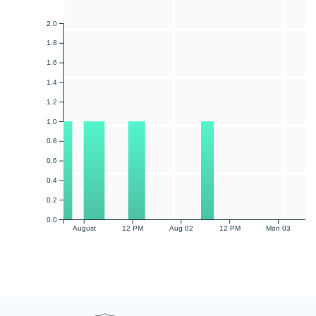
2.0
1.8
1.6
1.4
1.2
1.0
0.8
0.6
0.4
0.2
0.0
August
12 PM
Aug 02
12 PM
Mon 03