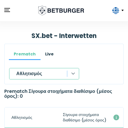
SX.bet - Interwetten
Prematch
Live
Αθλητισμός
Χρόνος
Prematch Σίγουρα στοιχήματα διαθέσιμο (μέσος
όρος): 0
Αθλητισμός
Σίγουρα στοιχήματα
Αθλητισμός
διαθέσιμο (μέσος όρος)