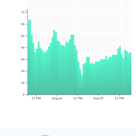
70
60
50
40
30
20
10
0
12 PM
August
12 PM
Aug 02
12 PM