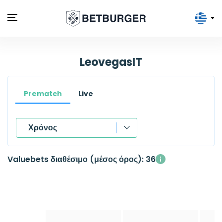
LeovegasIT
Prematch
Live
Χρόνος
Χρόνος
Valuebets διαθέσιμο (μέσος όρος): 36
Αθλητισμός