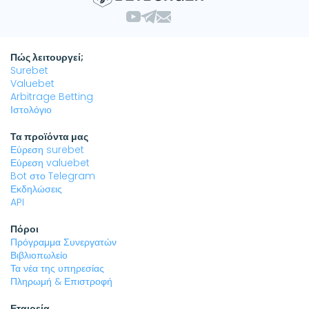
Πώς λειτουργεί;
Surebet
Valuebet
Arbitrage Betting
Ιστολόγιο
Τα προϊόντα μας
Εύρεση surebet
Εύρεση valuebet
Bot στο Telegram
Εκδηλώσεις
API
Πόροι
Πρόγραμμα Συνεργατών
Βιβλιοπωλείο
Τα νέα της υπηρεσίας
Πληρωμή & Επιστροφή
Εταιρεία