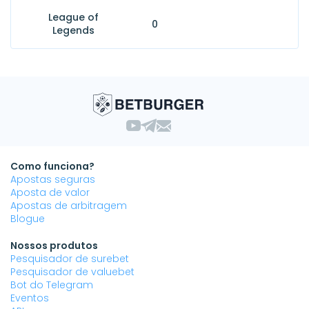
League of
0
Legends
Como funciona?
Apostas seguras
Aposta de valor
Apostas de arbitragem
Blogue
Nossos produtos
Pesquisador de surebet
Pesquisador de valuebet
Bot do Telegram
Eventos