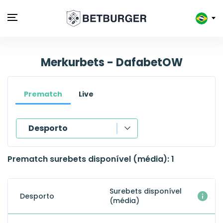
Merkurbets - DafabetOW
Prematch
Live
Desporto
Tempo
Prematch surebets disponível (média): 1
Desporto
Surebets disponível
Desporto
(média)