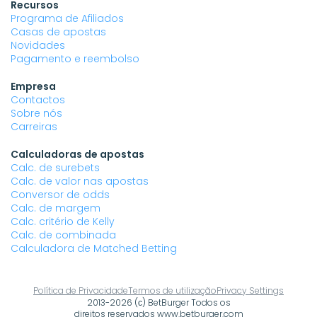
Recursos
Programa de Afiliados
Casas de apostas
Novidades
Pagamento e reembolso
Empresa
Contactos
Sobre nós
Carreiras
Calculadoras de apostas
Calc. de surebets
Calc. de valor nas apostas
Conversor de odds
Calc. de margem
Calc. critério de Kelly
Calc. de combinada
Calculadora de Matched Betting
Política de Privacidade
Termos de utilização
Privacy Settings
2013-2026 (с) BetBurger Todos os
direitos reservados
www.betburger.com