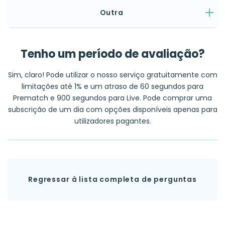
Outra
Tenho um período de avaliação?
Sim, claro! Pode utilizar o nosso serviço gratuitamente com
limitações até 1% e um atraso de 60 segundos para
Prematch e 900 segundos para Live. Pode comprar uma
subscrição de um dia com opções disponíveis apenas para
utilizadores pagantes.
Regressar à lista completa de perguntas