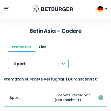
BetinAsia - Codere
Prematch
Live
Sport
Zeit
Prematch surebets verfügbar (Durchschnitt): 1
Sport
Surebets verfügbar
Sport
(Durchschnitt)