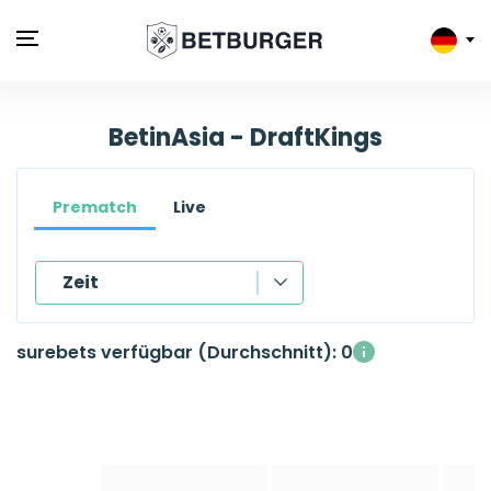
BetinAsia - DraftKings
Prematch
Live
Zeit
Zeit
surebets verfügbar (Durchschnitt): 0
Sport