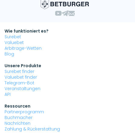
Wie funktioniert es?
Surebet
Valuebet
Arbitrage-Wetten
Blog
Unsere Produkte
Surebet finder
Valuebet finder
Telegram-Bot
Veranstaltungen
API
Ressourcen
Partnerprogramm
Buchmacher
Nachrichten
Zahlung & Rückerstattung