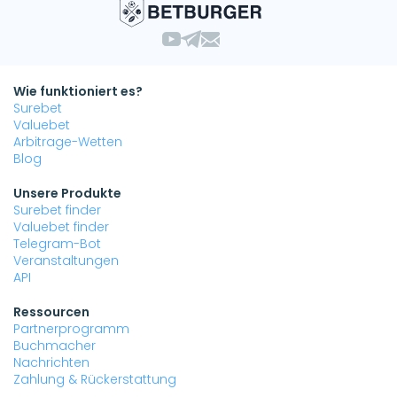
Wie funktioniert es?
Surebet
Valuebet
Arbitrage-Wetten
Blog
Unsere Produkte
Surebet finder
Valuebet finder
Telegram-Bot
Veranstaltungen
API
Ressourcen
Partnerprogramm
Buchmacher
Nachrichten
Zahlung & Rückerstattung