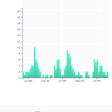
22
20
18
16
14
12
10
8
6
4
2
0
12 PM
Tue 04
12 PM
Wed 05
12 PM
T