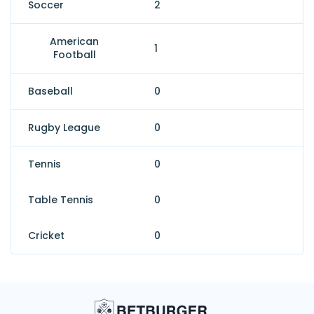
Soccer
2
American
1
Football
Baseball
0
Rugby League
0
Tennis
0
Table Tennis
0
Cricket
0