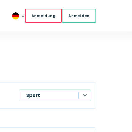
Anmeldung
Anmelden
Sport
Zeit
Sport