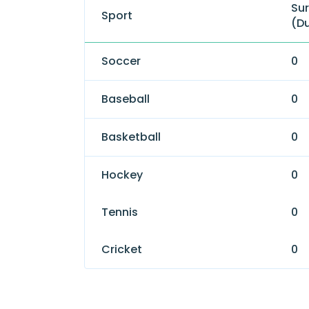
Sur
Sport
(Du
Soccer
0
Baseball
0
Basketball
0
Hockey
0
Tennis
0
Cricket
0