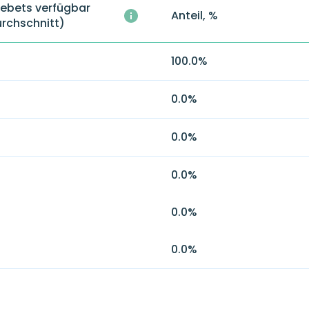
ebets verfügbar
Anteil, %
rchschnitt)
100.0
%
0.0
%
0.0
%
0.0
%
0.0
%
0.0
%