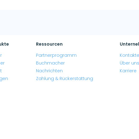
ukte
Ressourcen
Untern
r
Partnerprogramm
Kontakt
der
Buchmacher
Über un
t
Nachrichten
Karriere
ngen
Zahlung & Rückerstattung
Datenschutzrichtlinie
Nutzungsbedingungen
Privacy Settin