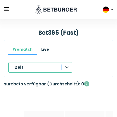
Bet365 (Fast)
Prematch
Live
Zeit
Buchmacher
surebets verfügbar (Durchschnitt): 0
Zeit
Sport