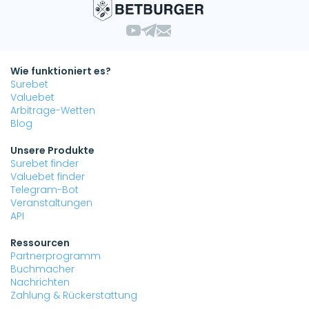
Wie funktioniert es?
Surebet
Valuebet
Arbitrage-Wetten
Blog
Unsere Produkte
Surebet finder
Valuebet finder
Telegram-Bot
Veranstaltungen
API
Ressourcen
Partnerprogramm
Buchmacher
Nachrichten
Zahlung & Rückerstattung