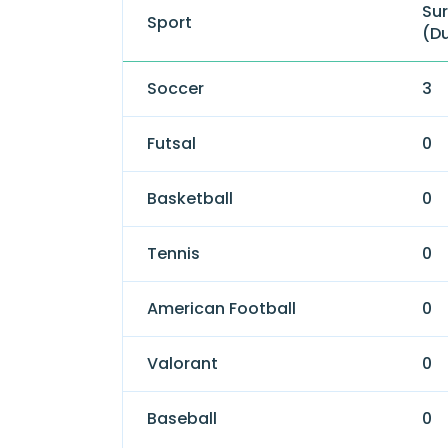
Sur
Sport
(Du
Soccer
3
Futsal
0
Basketball
0
Tennis
0
American Football
0
Valorant
0
Baseball
0