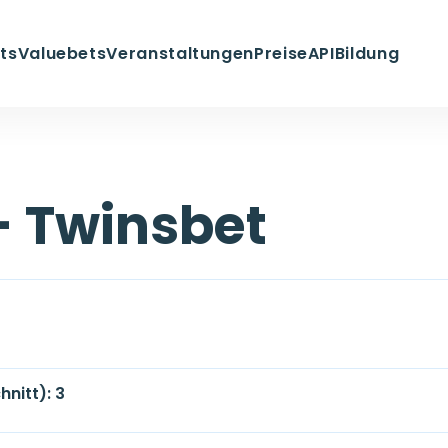
ts
Valuebets
Veranstaltungen
Preise
API
Bildung
- Twinsbet
nitt): 3