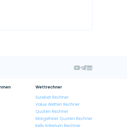
ehmen
Wettrechner
e
Surebet Rechner
s
Value Wetten Rechner
Quoten Rechner
Margefreier Quoten Rechner
Kelly Kriterium Rechner