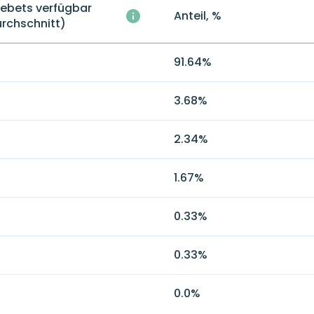
ebets verfügbar
Anteil, %
rchschnitt)
91.64
%
3.68
%
2.34
%
1.67
%
0.33
%
0.33
%
0.0
%