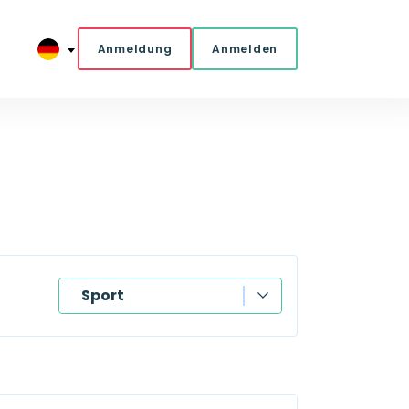
Anmeldung
Anmelden
Sport
Zeit
Sport