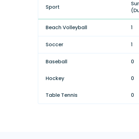
Sur
Sport
(Du
Beach Volleyball
1
Soccer
1
Baseball
0
Hockey
0
Table Tennis
0