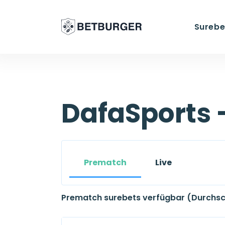
Surebe
DafaSports 
Prematch
Live
Prematch surebets verfügbar (Durchsch