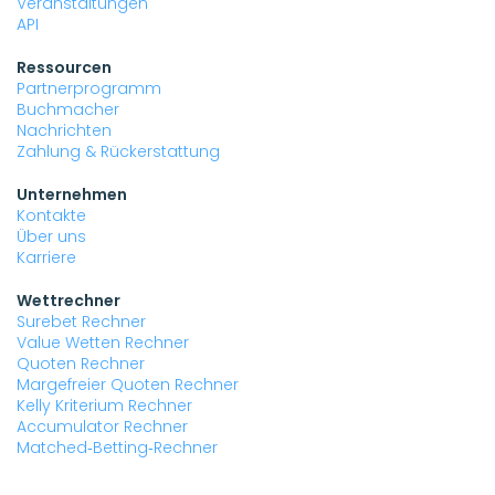
Veranstaltungen
API
Ressourcen
Partnerprogramm
Buchmacher
Nachrichten
Zahlung & Rückerstattung
Unternehmen
Kontakte
Über uns
Karriere
Wettrechner
Surebet Rechner
Value Wetten Rechner
Quoten Rechner
Margefreier Quoten Rechner
Kelly Kriterium Rechner
Accumulator Rechner
Matched‑Betting‑Rechner