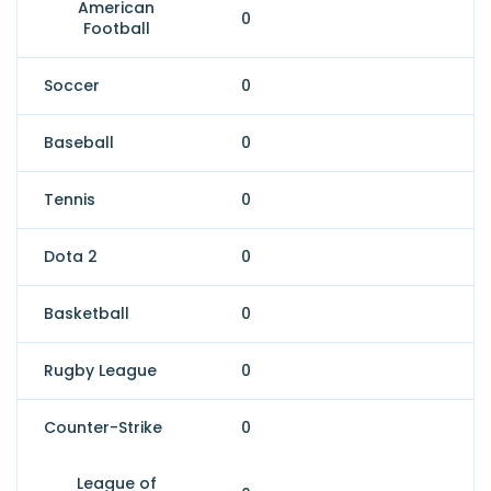
American
0
Football
Soccer
0
Baseball
0
Tennis
0
Dota 2
0
Basketball
0
Rugby League
0
Counter-Strike
0
League of