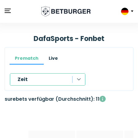
DafaSports - Fonbet
Prematch
Live
Zeit
Zeit
surebets verfügbar (Durchschnitt): 11
Sport