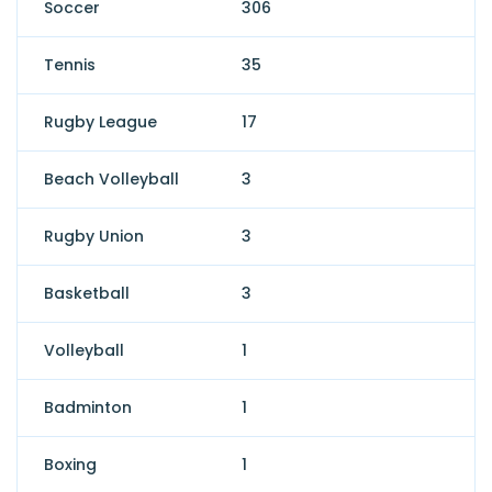
Soccer
306
Tennis
35
Rugby League
17
Beach Volleyball
3
Rugby Union
3
Basketball
3
Volleyball
1
Badminton
1
Boxing
1