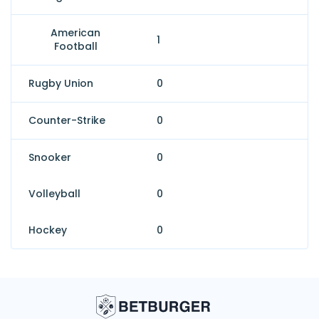
American
1
Football
Rugby Union
0
Counter-Strike
0
Snooker
0
Volleyball
0
Hockey
0