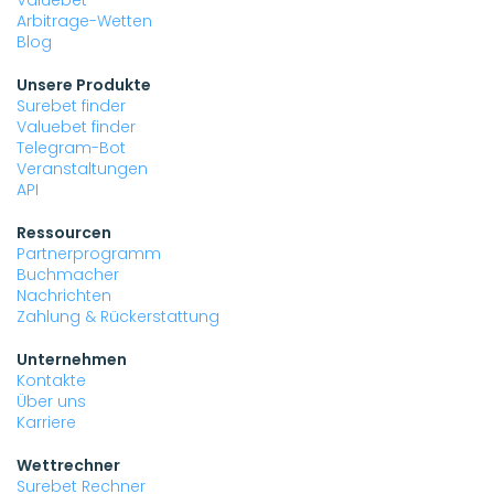
Valuebet
Arbitrage-Wetten
Blog
Unsere Produkte
Surebet finder
Valuebet finder
Telegram-Bot
Veranstaltungen
API
Ressourcen
Partnerprogramm
Buchmacher
Nachrichten
Zahlung & Rückerstattung
Unternehmen
Kontakte
Über uns
Karriere
Wettrechner
Surebet Rechner