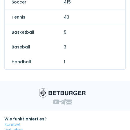
Soccer
415
Tennis
43
Basketball
5
Baseball
3
Handball
1
Wie funktioniert es?
Surebet