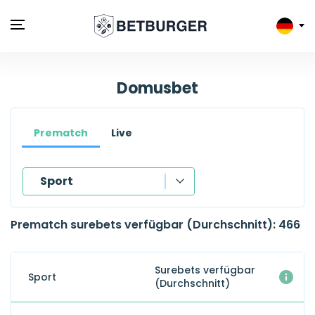
Domusbet
Prematch
Live
Sport
Buchmacher
Prematch surebets verfügbar (Durchschnitt): 466
Zeit
Surebets verfügbar
Sport
(Durchschnitt)
Sport