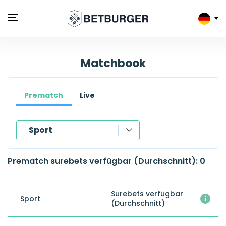
Matchbook
Prematch
Live
Sport
Buchmacher
Prematch surebets verfügbar (Durchschnitt): 0
Zeit
Surebets verfügbar
Sport
(Durchschnitt)
Sport