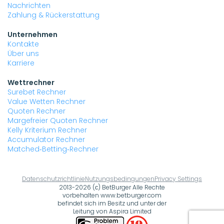
Nachrichten
Zahlung & Rückerstattung
Unternehmen
Kontakte
Über uns
Karriere
Wettrechner
Surebet Rechner
Value Wetten Rechner
Quoten Rechner
Margefreier Quoten Rechner
Kelly Kriterium Rechner
Accumulator Rechner
Matched‑Betting‑Rechner
Datenschutzrichtlinie
Nutzungsbedingungen
Privacy Settings
2013-2026 (с) BetBurger Alle Rechte
vorbehalten
www.betburger.com
befindet sich im Besitz und unter der
Leitung von Aspira Limited