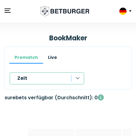
BookMaker
Prematch
Live
Zeit
Buchmacher
surebets verfügbar (Durchschnitt): 0
Zeit
Sport