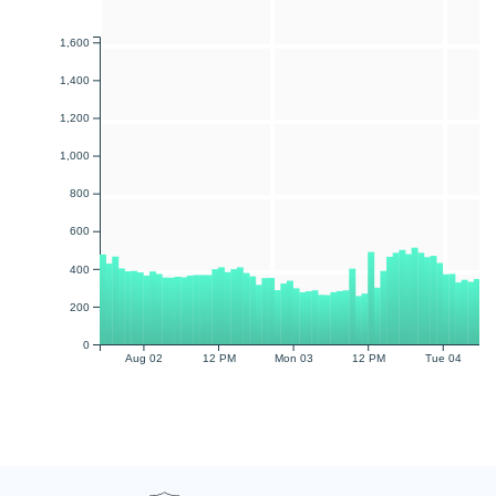
1,600
1,400
1,200
1,000
800
600
400
200
0
Aug 02
12 PM
Mon 03
12 PM
Tue 04