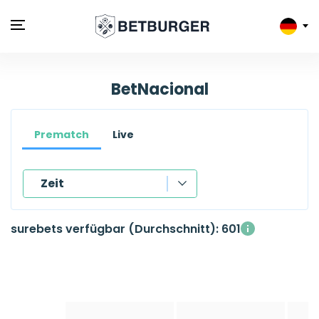
BetNacional
Prematch
Live
Zeit
Buchmacher
surebets verfügbar (Durchschnitt): 601
Zeit
Sport