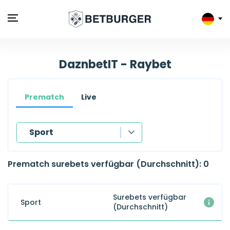
DaznbetIT - Raybet
Prematch
Live
Sport
Zeit
Prematch surebets verfügbar (Durchschnitt): 0
Sport
Surebets verfügbar
Sport
(Durchschnitt)