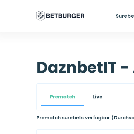
Surebe
DaznbetIT -
Prematch
Live
Prematch surebets verfügbar (Durchsch