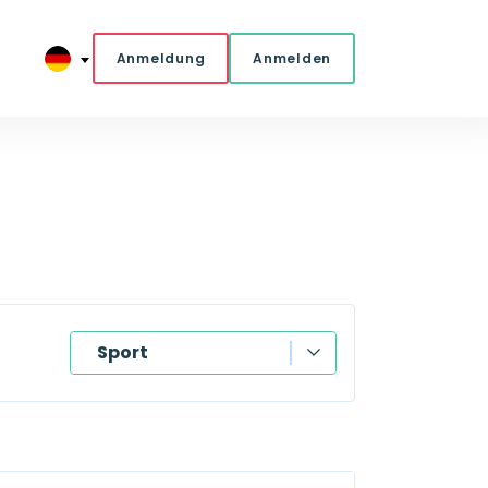
Anmeldung
Anmelden
Sport
Zeit
Sport