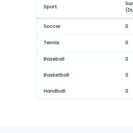
Sur
Sport
(Du
Soccer
0
Tennis
0
Baseball
0
Basketball
0
Handball
0