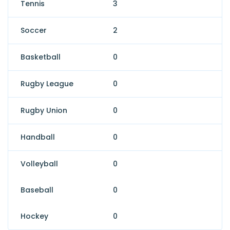
Tennis
3
Soccer
2
Basketball
0
Rugby League
0
Rugby Union
0
Handball
0
Volleyball
0
Baseball
0
Hockey
0