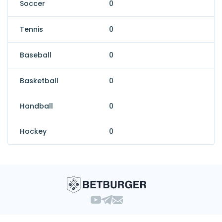
Soccer
0
Tennis
0
Baseball
0
Basketball
0
Handball
0
Hockey
0