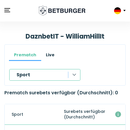
DaznbetIT - WilliamHillIt
Prematch
Live
Sport
Zeit
Prematch surebets verfügbar (Durchschnitt): 0
Sport
Surebets verfügbar
Sport
(Durchschnitt)